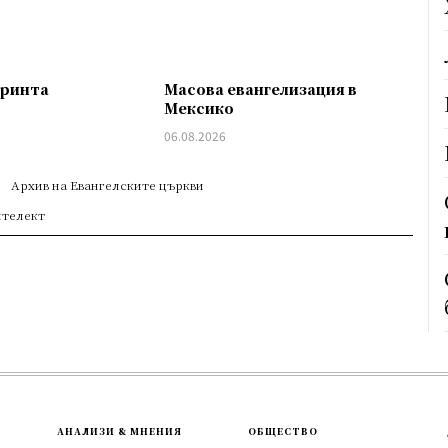
тринта
Масова евангелизация в
Мексико
06.08.2026
Архив на Евангелските църкви
нтелект
АНАЛИЗИ & МНЕНИЯ
ОБЩЕСТВО