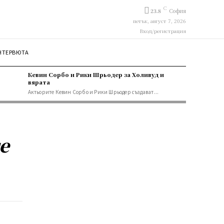
C
23.8
София
петък, август 7, 2026
Вход/регистрация
НТЕРВЮТА
Кевин Сорбо и Рики Шрьодер за Холивуд и
вярата
Актьорите Кевин Сорбо и Рики Шрьодер създават...
е