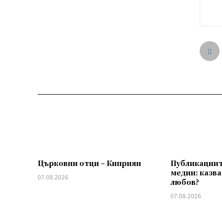
Църковни отци – Киприян
Публикациит
медии: казва
07.08.2026
любов?
07.08.2026