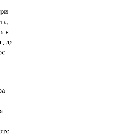
ори
та,
а в
, да
ос –
ва
а
ото