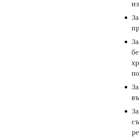
из
За
пр
За
бе
хр
по
За
въ
За
съ
ре