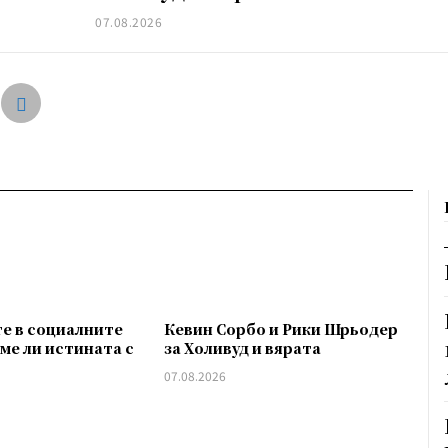
07.08.2026
е в социалните
Кевин Сорбо и Рики Шрьодер
ме ли истината с
за Холивуд и вярата
07.08.2026