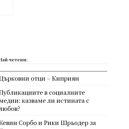
Най-четени:
Църковни отци – Киприян
Публикациите в социалните
медии: казваме ли истината с
любов?
Кевин Сорбо и Рики Шрьодер за