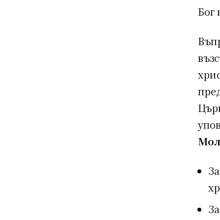
Бог 
Въп
възс
хри
пред
Църк
упов
Мол
За
хр
За