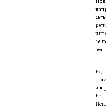
Пов
изп
смъ
реп
инте
се п
чест
Една
годи
изпр
Бож
Ней