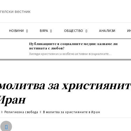
НОВИНИ
ВЯРА
ОБЩЕСТВО
АНАЛИЗИ
И
Публикациите в социалните медии: казваме ли
истината с любов?
Хиляди християни са особено активни в социалните...
молитва за християнит
Иран
Религиозна свобода
В молитва за християните в Иран