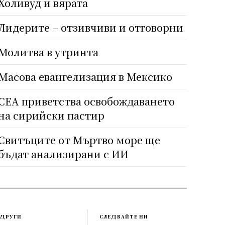
Холивуд и вярата
Лидерите – отзивчиви и отговорни
Молитва в утринта
Масова евангелизация в Мексико
СЕА приветства освобождаването
на сирийски пастир
Свитъците от Мъртво море ще
бъдат анализирани с ИИ
ДРУГИ
СЛЕДВАЙТЕ НИ