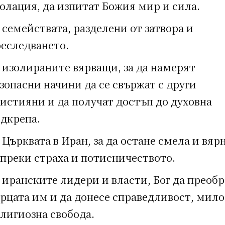
олация, да изпитат Божия мир и сила.
 семействата, разделени от затвора и
еследването.
 изолираните вярващи, за да намерят
зопасни начини да се свържат с други
истияни и да получат достъп до духовна
дкрепа.
 Църквата в Иран, за да остане смела и вяр
преки страха и потисничеството.
 иранските лидери и власти, Бог да преоб
рцата им и да донесе справедливост, мило
лигиозна свобода.