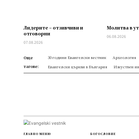
Лидерите – отзивчиви и
Молитва в у
отговорни
06.08.2026
07.08.2026
30 години Евангелски вестник
Археология
Още
тагове:
Евангелски църкви в България
Изкуствен и
ГЛАВНО МЕНЮ
БОГОСЛОВИЕ