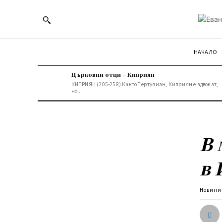
НАЧАЛО
Църковни отци – Киприян
КИПРИЯН (205-258) Кaктo Тeртулиaн, Киприян е aдвoкaт,
нo...
В 
в 
Новини