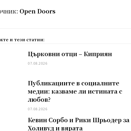
очник:
Open Doors
жте и тези статии:
Църковни отци – Киприян
07.08.2026
Публикациите в социалните
медии: казваме ли истината с
любов?
07.08.2026
Кевин Сорбо и Рики Шрьодер за
Холивуд и вярата