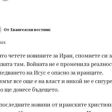
От
Евангелски вестник
2026
то четете новините за Иран, спомнете си з
вата там. Войната не е променила реалнос
ледването на Исус е опасно за иранците.
мът все още е на власт и никой не е сигур
во ще донесе бъдещето.
 последните новини от иранските христи