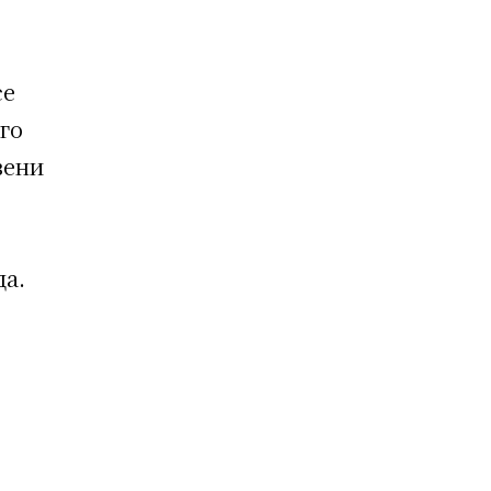
се
го
вени
да.