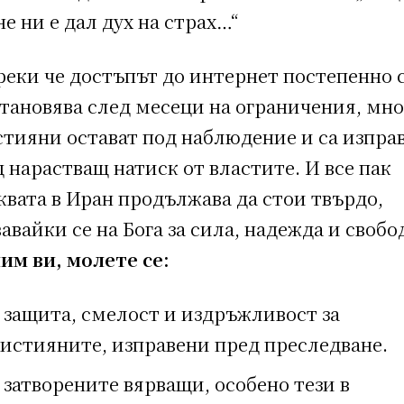
не ни е дал дух на страх…“
реки че достъпът до интернет постепенно 
тановява след месеци на ограничения, мно
стияни остават под наблюдение и са изпра
 нарастващ натиск от властите. И все пак
вата в Иран продължава да стои твърдо,
авайки се на Бога за сила, надежда и свобо
им ви, молете се:
 защита, смелост и издръжливост за
истияните, изправени пред преследване.
 затворените вярващи, особено тези в