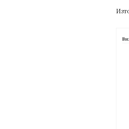
Изт
Ви