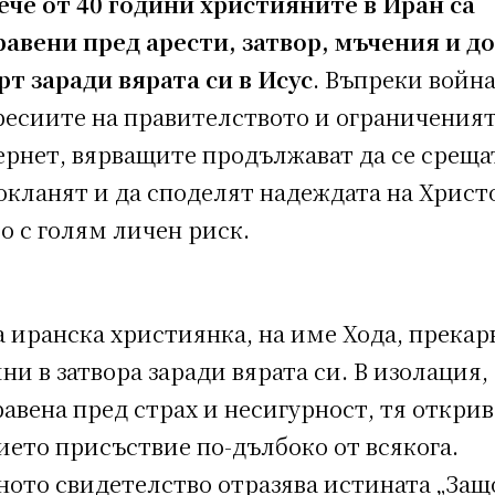
ече от 40 години християните в Иран са
равени пред арести, затвор, мъчения и д
рт заради вярата си в Исус
. Въпреки война
ресиите на правителството и ограниченият
рнет, вярващите продължават да се срещат
окланят и да споделят надеждата на Христ
о с голям личен риск.
 иранска християнка, на име Хода, прекар
ни в затвора заради вярата си. В изолация,
авена пред страх и несигурност, тя открив
ието присъствие по-дълбоко от всякога.
ното свидетелство отразява истината „Защ