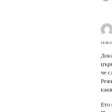
18.06.
Дока
църк
че с
Режи
как
Ето