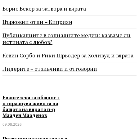
Борис Бекер за затвора и вярата
Църковни отци – Киприян
Публикациите в социалните медии: казваме ли
истината с любов?
Кевин Сорбо и Рики Шрьодер за Холивуд и вярата
Лидерите – отзивчиви и отговорни
Евангелската общност
отпразнува живота на
бащата на вярата п-р
Младен Младенов
09.08.2026
Превърни наследството в