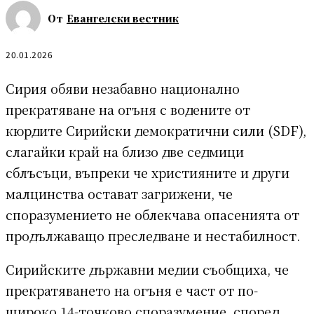
От
Евангелски вестник
20.01.2026
Сирия обяви незабавно национално
прекратяване на огъня с водените от
кюрдите Сирийски демократични сили (SDF),
слагайки край на близо две седмици
сблъсъци, въпреки че християните и други
малцинства остават загрижени, че
споразумението не облекчава опасенията от
продължаващо преследване и нестабилност.
Сирийските държавни медии съобщиха, че
прекратяването на огъня е част от по-
широко 14-точково споразумение, според