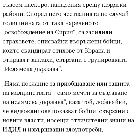
съвсем наскоро, нападения срещу кюрдски
райони. Според него честванията по случай
годишнината от така нареченото
„освобождение на Сирия“, са засилили
страховете, описвайки въоръжени бойци,
които скандират стихове от Корана и
отправят заплахи, свързани с групировката
„Ислямска държава“.
„Няма послание за приобщаване или защита
на малцинствата – само мечти за създаване
на ислямска държава“, каза той, добавяйки,
че видеоклипове показват бойци, свързани с
новите власти, носещи отличителни знаци на
ИДИЛ и извършващи злоупотреби,