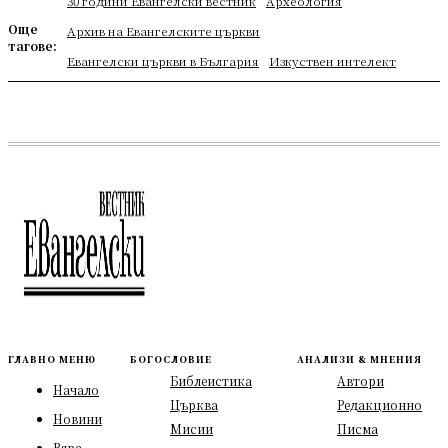
30 години Евангелски вестник
Археология
Още
Архив на Евангелските църкви
тагове:
Евангелски църкви в България
Изкуствен интелект
ГЛАВНО МЕНЮ
БОГОСЛОВИЕ
АНАЛИЗИ & МНЕНИЯ
Библеистика
Автори
Начало
Църква
Редакционно
Новини
Мисии
Писма
Вяра