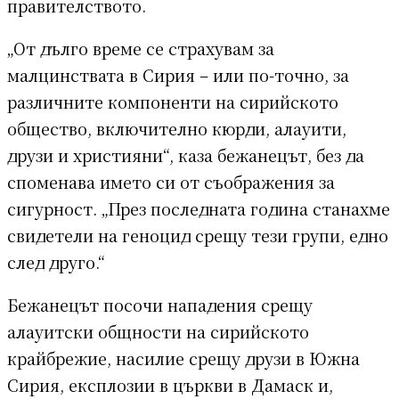
правителството.
„От дълго време се страхувам за
малцинствата в Сирия – или по-точно, за
различните компоненти на сирийското
общество, включително кюрди, алауити,
друзи и християни“, каза бежанецът, без да
споменава името си от съображения за
сигурност. „През последната година станахме
свидетели на геноцид срещу тези групи, едно
след друго.“
Бежанецът посочи нападения срещу
алауитски общности на сирийското
крайбрежие, насилие срещу друзи в Южна
Сирия, експлозии в църкви в Дамаск и,