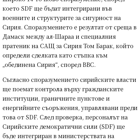
което SDF ще бъдат интегрирани във
военните и структурите за сигурност на
Сирия. Споразумението е резултат от среща в
Дамаск между ал-Шараа и специалния
пратеник на САЩ за Сирия Том Барак, който
определи сделката като стъпка към
„обединена Сирия“, според BBC.
Съгласно споразумението сирийските власти
ще поемат контрола върху гражданските
институции, граничните пунктове и
енергийните съоръжения, управлявани преди
това от SDF. След проверка, персоналът на
Сирийските демократични сили (SDF) ще
бъде интегриран в министерствата на