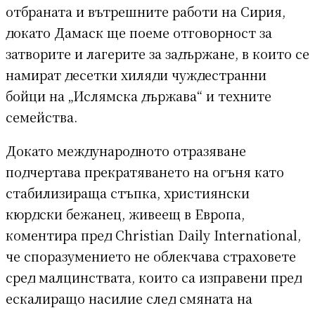
отбраната и вътрешните работи на Сирия,
докато Дамаск ще поеме отговорност за
затворите и лагерите за задържане, в които се
намират десетки хиляди чуждестранни
бойци на „Ислямска държава“ и техните
семейства.
Докато международното отразяване
подчертава прекратяването на огъня като
стабилизираща стъпка, християнски
кюрдски бежанец, живеещ в Европа,
коментира пред Christian Daily International,
че споразумението не облекчава страховете
сред малцинствата, които са изправени пред
ескалиращо насилие след смяната на