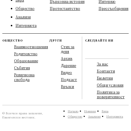
Църковна история
Интервю
Общество
Протестантство
Прессъобщения
Анализи
Интервюта
ОБЩЕСТВО
ДРУГИ
СЛЕДВАЙТЕ НИ
Взаимоотношения
Стих за
деня
Родителство
Архив
Образование
За нас
Дарение
Събития
Контакти
Видео
Религиозна
Бюлетин
свобода
Подкаст
Общи условия
Връзки
Политика за
поверителност
Начало
Новини
Вяра
© Всички права запазени,
Общество
Анализи
Интервюта
Евангелски вестник.