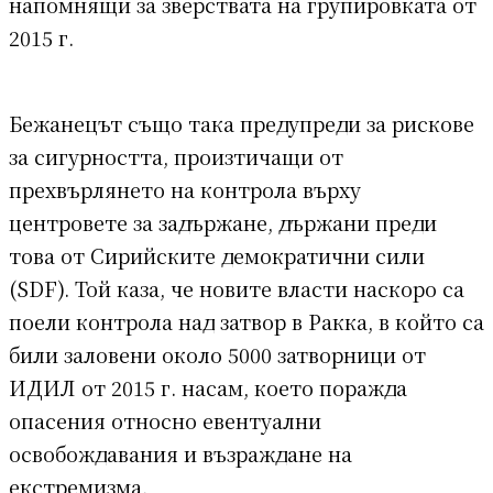
напомнящи за зверствата на групировката от
2015 г.
Бежанецът също така предупреди за рискове
за сигурността, произтичащи от
прехвърлянето на контрола върху
центровете за задържане, държани преди
това от Сирийските демократични сили
(SDF). Той каза, че новите власти наскоро са
поели контрола над затвор в Ракка, в който са
били заловени около 5000 затворници от
ИДИЛ от 2015 г. насам, което поражда
опасения относно евентуални
освобождавания и възраждане на
екстремизма.