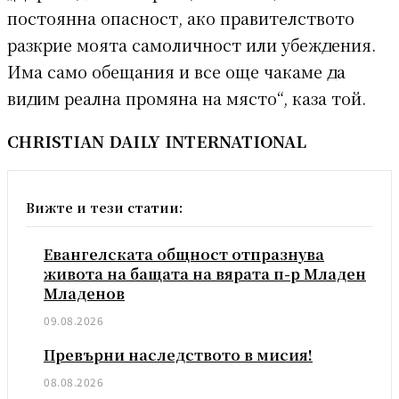
постоянна опасност, ако правителството
разкрие моята самоличност или убеждения.
Има само обещания и все още чакаме да
видим реална промяна на място“, каза той.
CHRISTIAN DAILY INTERNATIONAL
Вижте и тези статии:
Евангелската общност отпразнува
живота на бащата на вярата п-р Младен
Младенов
09.08.2026
Превърни наследството в мисия!
08.08.2026