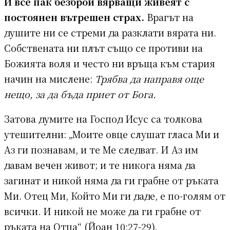
И все пак безброй вярващи живеят с
постоянен вътрешен страх.
Врагът на
душите ни се стреми да разклати вярата ни.
Собствената ни плът също се противи на
Божията воля и често ни връща към стария
начин на мислене:
Трябва да направя още
нещо, за да бъда приет от Бога.
Затова думите на Господ Исус са толкова
утешителни: „Моите овце слушат гласа Ми и
Аз ги познавам, и те Ме следват. И Аз им
давам вечен живот; и те никога няма да
загинат и никой няма да ги грабне от ръката
Ми. Отец Ми, Който Ми ги даде, е по-голям от
всички. И никой не може да ги грабне от
ръката на Отца“ (Йоан 10:27-29).