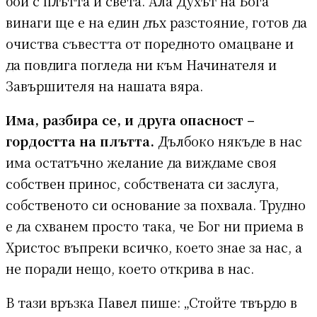
бой с плътта и света. Ала Духът на Бога
винаги ще е на един дъх разстояние, готов да
очиства съвестта от поредното омацване и
да повдига погледа ни към Начинателя и
Завършителя на нашата вяра.
Има, разбира се, и друга опасност –
гордостта на плътта.
Дълбоко някъде в нас
има остатъчно желание да виждаме своя
собствен принос, собствената си заслуга,
собственото си основание за похвала. Трудно
е да схванем просто така, че Бог ни приема в
Христос въпреки всичко, което знае за нас, а
не поради нещо, което открива в нас.
В тази връзка Павел пише: „Стойте твърдо в