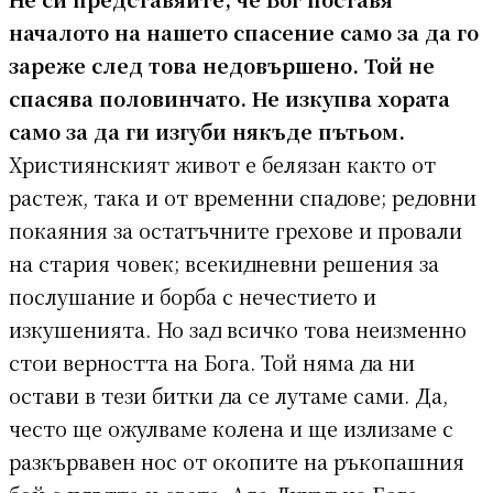
началото на нашето спасение само за да го
зареже след това недовършено. Той не
спасява половинчато. Не изкупва хората
само за да ги изгуби някъде пътьом.
Християнският живот е белязан както от
растеж, така и от временни спадове; редовни
покаяния за остатъчните грехове и провали
на стария човек; всекидневни решения за
послушание и борба с нечестието и
изкушенията. Но зад всичко това неизменно
стои верността на Бога. Той няма да ни
остави в тези битки да се лутаме сами. Да,
често ще ожулваме колена и ще излизаме с
разкървавен нос от окопите на ръкопашния