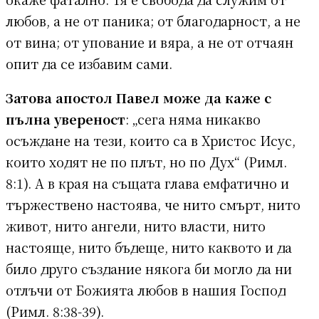
любов, а не от паника; от благодарност, а не
от вина; от упование и вяра, а не от отчаян
опит да се избавим сами.
Затова апостол Павел може да каже с
пълна увереност
: „сега няма никакво
осъждане на тези, които са в Христос Исус,
които ходят не по плът, но по Дух“ (Римл.
8:1). А в края на същата глава емфатично и
тържествено настоява, че нито смърт, нито
живот, нито ангели, нито власти, нито
настояще, нито бъдеще, нито каквото и да
било друго създание някога би могло да ни
отлъчи от Божията любов в нашия Господ
(Римл. 8:38-39).