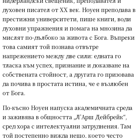
нидерландски свещеник, преподавател и
духовен писател от ХХ век. Ноуен преподава в
престижни университети, пише книги, води
духовни упражнения и помага на мнозина да
мислят по-дълбоко за живота с Бога. Въпреки
това самият той познава отвътре
напрежението между две сили: едната го
тласка към успех, признание и доказване на
собствената стойност, а другата го призовава
да почива в простата истина, че е възлюбен
от Бога.
По-късно Ноуен напуска академичната среда
и заживява в общността „Л’Арш Дейбрейк“,
сред хора с интелектуални затруднения. Там
той постепенно вижда нещо, което често