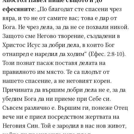
ефесяните
: „По благодат сте спасени чрез
вяра, и то не от самите вас; това е дар от
Бога. Не чрез дела, за да не се похвали никой.
Защото сме Негово творение, създадени в
Христос Исус за добри дела, в които Бог
отнапред е наредил да ходим“ (Ефес. 2:8-10).
Този познат пасаж поставя делата на
правилното им място. Те са плодът от
нашето спасение, а не неговият корен.
Причината да вършим добри дела не е, за да
убедим Бога да ни приеме при Себе си.
Съвсем различно е. Вършим ги, понеже Отец
вече ни е приел посредством жертвата на
Неговия Син. Той е зародил в нас нов живот,