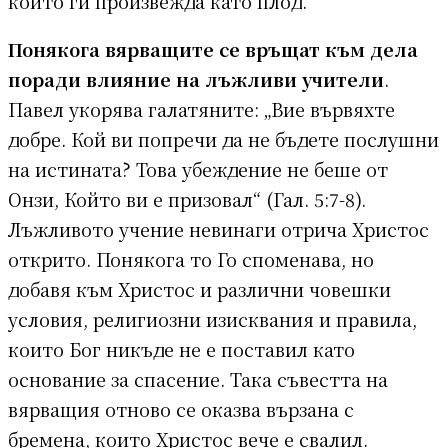
който ги произвежда като плод.
Понякога вярващите се връщат към дела
поради влияние на лъжливи учители
.
Павел укорява галатяните: „Вие вървяхте
добре. Кой ви попречи да не бъдете послушни
на истината? Това убеждение не беше от
Онзи, Който ви е призовал“ (Гал. 5:7-8).
Лъжливото учение невинаги отрича Христос
открито. Понякога то Го споменава, но
добавя към Христос и различни човешки
условия, религиозни изисквания и правила,
които Бог никъде не е поставил като
основание за спасение. Така съвестта на
вярващия отново се оказва вързана с
бремена, които Христос вече е свалил.