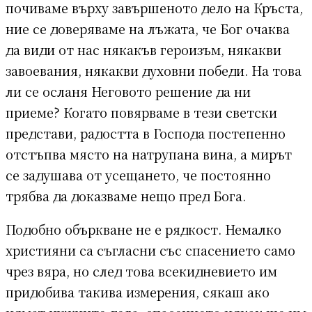
почиваме върху завършеното дело на Кръста,
ние се доверяваме на лъжата, че Бог очаква
да види от нас някакъв героизъм, някакви
завоевания, някакви духовни победи. На това
ли се осланя Неговото решение да ни
приеме? Когато повярваме в тези светски
представи, радостта в Господа постепенно
отстъпва място на натрупана вина, а мирът
се задушава от усещането, че постоянно
трябва да доказваме нещо пред Бога.
Подобно объркване не е рядкост. Немалко
християни са съгласни със спасението само
чрез вяра, но след това всекидневието им
придобива такива измерения, сякаш ако