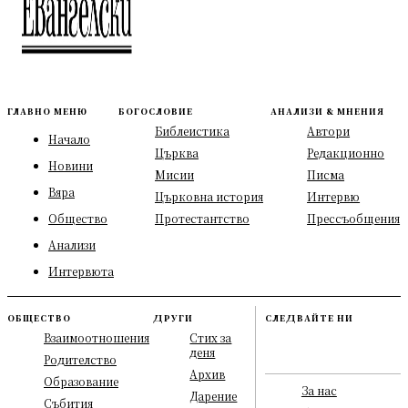
ГЛАВНО МЕНЮ
БОГОСЛОВИЕ
АНАЛИЗИ & МНЕНИЯ
Библеистика
Автори
Начало
Църква
Редакционно
Новини
Мисии
Писма
Вяра
Църковна история
Интервю
Общество
Протестантство
Прессъобщения
Анализи
Интервюта
ОБЩЕСТВО
ДРУГИ
СЛЕДВАЙТЕ НИ
Взаимоотношения
Стих за
деня
Родителство
Архив
Образование
За нас
Дарение
Събития