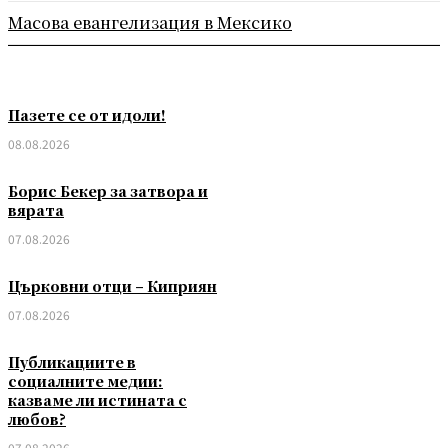
Масова евангелизация в Мексико
Пазете се от идоли!
08.08.2026
Борис Бекер за затвора и
вярата
07.08.2026
Църковни отци – Киприян
07.08.2026
Публикациите в
социалните медии:
казваме ли истината с
любов?
07.08.2026