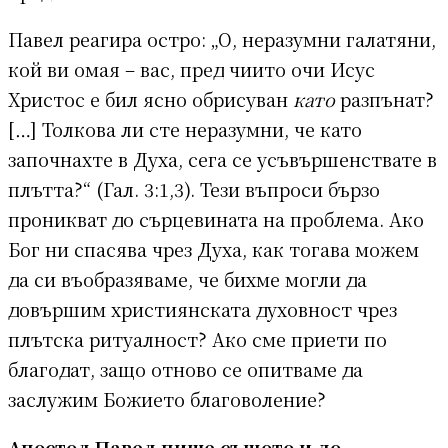
Павел реагира остро: „О, неразумни галатяни,
кой ви омая – вас, пред чиито очи Исус
Христос е бил ясно обрисуван
като
разпънат?
[…] Толкова ли сте неразумни, че като
започнахте в Духа, сега се усъвършенствате в
плътта?“ (Гал. 3:1,3). Тези въпроси бързо
проникват до сърцевината на проблема. Ако
Бог ни спасява чрез Духа, как тогава можем
да си въобразяваме, че бихме могли да
довършим християнската духовност чрез
плътска ритуалност? Ако сме приети по
благодат, защо отново се опитваме да
заслужим Божието благоволение?
Апостол Павел пише същото и до