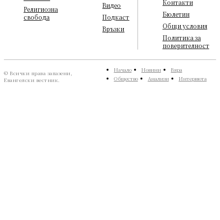
Контакти
Видео
Религиозна
Бюлетин
свобода
Подкаст
Общи условия
Връзки
Политика за
поверителност
Начало
Новини
Вяра
© Всички права запазени,
Общество
Анализи
Интервюта
Евангелски вестник.