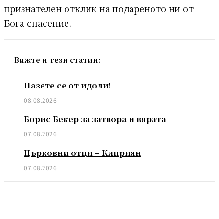
признателен отклик на подареното ни от
Бога спасение.
Вижте и тези статии:
Пазете се от идоли!
08.08.2026
Борис Бекер за затвора и вярата
07.08.2026
Църковни отци – Киприян
07.08.2026