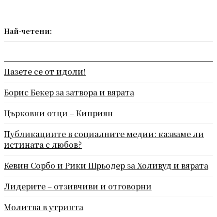
Най-четени:
Пазете се от идоли!
Борис Бекер за затвора и вярата
Църковни отци – Киприян
Публикациите в социалните медии: казваме ли
истината с любов?
Кевин Сорбо и Рики Шрьодер за Холивуд и вярата
Лидерите – отзивчиви и отговорни
Молитва в утринта