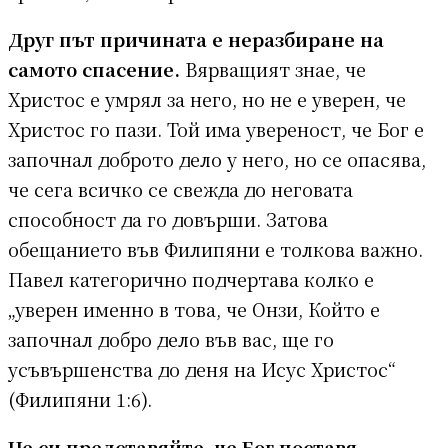
Друг път причината е неразбиране на
самото спасение.
Вярващият знае, че
Христос е умрял за него, но не е уверен, че
Христос го пази. Той има увереност, че Бог е
започнал доброто дело у него, но се опасява,
че сега всичко се свежда до неговата
способност да го довърши. Затова
обещанието във Филипяни е толкова важно.
Павел категорично подчертава колко е
„уверен именно в това, че Онзи, Който е
започнал добро дело във вас, ще го
усъвършенства до деня на Исус Христос“
(Филипяни 1:6).
Не си представяйте, че Бог поставя