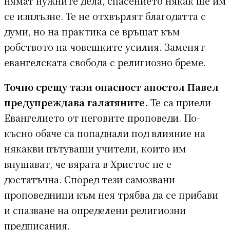
нямат нужните дела, спасението някак ще им
се изплъзне. Те не отхвърлят благодатта с
думи, но на практика се връщат към
робството на човешките усилия. Заменят
евангелската свобода с религиозно бреме.
Точно срещу тази опасност апостол Павел
предупреждава галатяните.
Те са приели
Евангелието от неговите проповеди. По-
късно обаче са попаднали под влияние на
някакви пътуващи учители, които им
внушават, че вярата в Христос не е
достатъчна. Според тези самозвани
проповедници към нея трябва да се прибави
и спазване на определени религиозни
предписания.