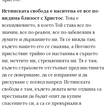
Истинската свобода е наситена от все по-
видима близост с Христос
. Това е
всекидневието, в което Той става все по-
значим, все по-реален, все по-забележим в
думите и държанието ни. Тя се вижда там,
където нашето его се смалява, а Неговото
присъствие трайно се настанява в сърцето
ни, мечтите ни, стремленията ни. Тя е там,
където страховете отстъпват пред инстинкта
да се доверяваме, да се изправяме и да
рискуваме с поглед напред. Истинската
свобода е там, където делата вече отдавна са
престанали да бъдат опит да купим
спасението си, а са се превърнали в