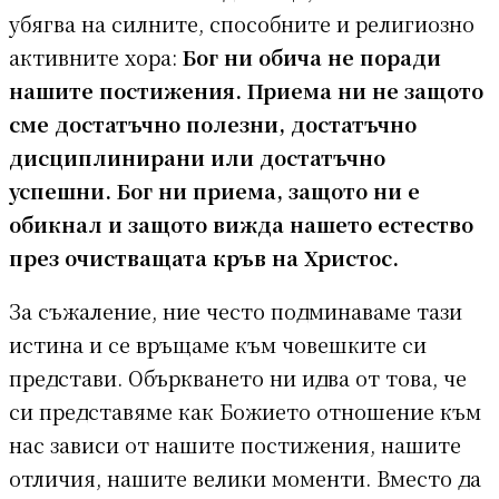
убягва на силните, способните и религиозно
активните хора:
Бог ни обича не поради
нашите постижения. Приема ни не защото
сме достатъчно полезни, достатъчно
дисциплинирани или достатъчно
успешни. Бог ни приема, защото ни е
обикнал и защото вижда нашето естество
през очистващата кръв на Христос.
За съжаление, ние често подминаваме тази
истина и се връщаме към човешките си
представи. Объркването ни идва от това, че
си представяме как Божието отношение към
нас зависи от нашите постижения, нашите
отличия, нашите велики моменти. Вместо да