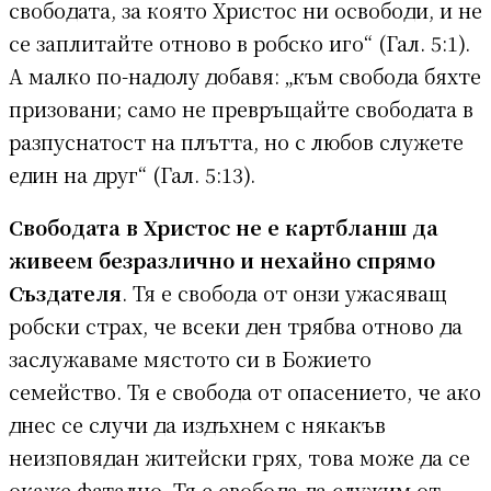
свободата, за която Христос ни освободи, и не
се заплитайте отново в робско иго“ (Гал. 5:1).
А малко по-надолу добавя: „към свобода бяхте
призовани; само не превръщайте свободата в
разпуснатост на плътта, но с любов служете
един на друг“ (Гал. 5:13).
Свободата в Христос не е картбланш да
живеем безразлично и нехайно спрямо
Създателя
. Тя е свобода от онзи ужасяващ
робски страх, че всеки ден трябва отново да
заслужаваме мястото си в Божието
семейство. Тя е свобода от опасението, че ако
днес се случи да издъхнем с някакъв
неизповядан житейски грях, това може да се
окаже фатално. Тя е свобода да служим от