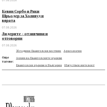
Кевин Сорбо и Рики
Шрьодер за Холивуд и
вярата
07.08.2026
Лидерите – отзивчиви и
отговорни
07.08.2026
30 години Евангелски вестник
Археология
Още
Архив на Евангелските църкви
тагове:
Евангелски църкви в България
Изкуствен интелект