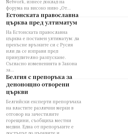
Network, изнесе доклад на
форума на високо ниво „От...
Естонската православна
църква пред ултиматум
На Естонската православна
църква е поставен ултиматум: да
прекъсне връзките си с Русия
или да се изправи пред
принудително разпускане.
Съгласно измененията в Закона
за...
Белгия с препоръка за
денонощно отворени
църкви
Белгийски експерти препоръчаха
на властите различни мерки в
отговор на зачестилите
горещини, съобщиха местни
медии. Една от препоръките е
достъпът до църквите и