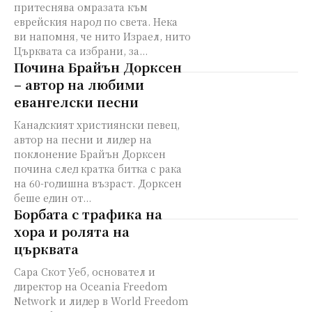
притеснява омразата към
еврейския народ по света. Нека
ви напомня, че нито Израел, нито
Църквата са избрани, за...
Почина Брайън Дорксен
– автор на любими
евангелски песни
Канадският християнски певец,
автор на песни и лидер на
поклонение Брайън Дорксен
почина след кратка битка с рака
на 60-годишна възраст. Дорксен
беше един от...
Борбата с трафика на
хора и ролята на
църквата
Сара Скот Уеб, основател и
директор на Oceania Freedom
Network и лидер в World Freedom