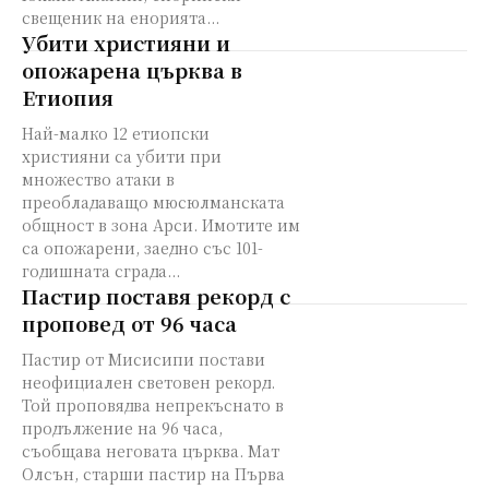
свещеник на енорията...
Убити християни и
опожарена църква в
Етиопия
Най-малко 12 етиопски
християни са убити при
множество атаки в
преобладаващо мюсюлманската
общност в зона Арси. Имотите им
са опожарени, заедно със 101-
годишната сграда...
Пастир поставя рекорд с
проповед от 96 часа
Пастир от Мисисипи постави
неофициален световен рекорд.
Той проповядва непрекъснато в
продължение на 96 часа,
съобщава неговата църква. Мат
Олсън, старши пастир на Първа