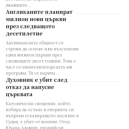
джамиите...
Англиканите планират
милион нови църкви
през следващото
десетилетие
Англиканската общност се
стреми да основе или възстанови
един милион църкви през
следващите десет години. Това е
част от евангелизаторската им
програма. Тя се нарича...
Духовник е убит след
отказ да напусне
църквата
Католически свещеник, който
избира да остане в енорията си
въпреки ескалиращото насилие в
Судан, е убит от военни. Отец
Юхана Аламин, енорийски