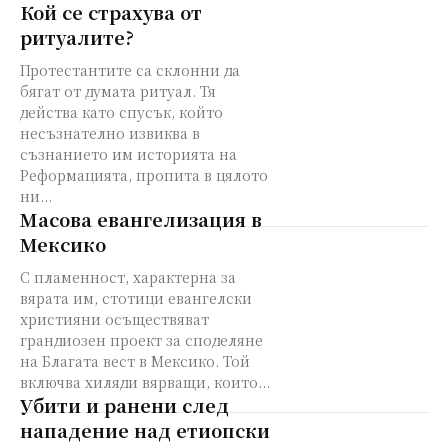
Кой се страхува от
ритуалите?
Протестантите са склонни да
бягат от думата ритуал. Тя
действа като спусък, който
несъзнателно извиква в
съзнанието им историята на
Реформацията, пропита в цялото
ни...
Масова евангелизация в
Мексико
С пламенност, характерна за
вярата им, стотици евангелски
християни осъществяват
грандиозен проект за споделяне
на Благата вест в Мексико. Той
включва хиляди вярващи, които...
Убити и ранени след
нападение над етиопски