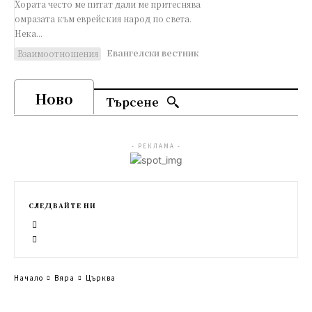
Хората често ме питат дали ме притеснява
омразата към еврейския народ по света.
Нека...
Евангелски вестник
Взаимоотношения
Ново
Търсене
- РЕКЛАМА -
СЛЕДВАЙТЕ НИ
Начало
Вяра
Църква