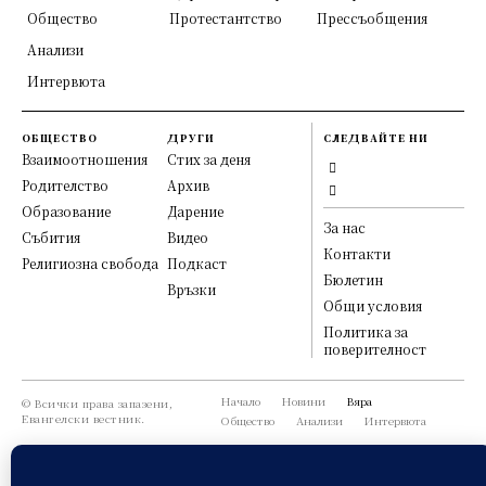
Общество
Протестантство
Прессъобщения
Анализи
Интервюта
ОБЩЕСТВО
ДРУГИ
СЛЕДВАЙТЕ НИ
Взаимоотношения
Стих за деня
Родителство
Архив
Образование
Дарение
За нас
Събития
Видео
Контакти
Религиозна свобода
Подкаст
Бюлетин
Връзки
Общи условия
Политика за
поверителност
Начало
Новини
Вяра
© Всички права запазени,
Евангелски вестник.
Общество
Анализи
Интервюта