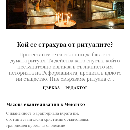
Кой се страхува от ритуалите?
Протестантите са склонни да бягат от
думата ритуал. Тя действа като спусък, който
несъзнателно извиква в съзнанието им
историята на Реформацията, пропита в цялото
ни същество. Ние свързваме ритуала с...
ЦЪРКВА
РЕДАКТОР
Масова евангелизация в Мексико
С пламенност, характерна за вярата им,
стотици евангелски християни осъществяват
грандиозен проект за споделяне...