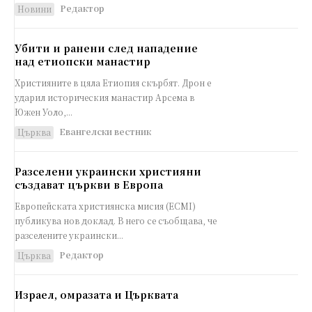
Редактор
Новини
Убити и ранени след нападение
над етиопски манастир
Християните в цяла Етиопия скърбят. Дрон е
ударил историческия манастир Арсема в
Южен Уоло,...
Евангелски вестник
Църква
Разселени украински християни
създават църкви в Европа
Европейската християнска мисия (ECMI)
публикува нов доклад. В него се съобщава, че
разселените украински...
Редактор
Църква
Израел, омразата и Църквата