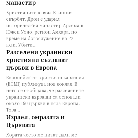
манастир
Християните в цяла Етиопия
скърбят. Дрон е ударил
историческия манастир Арсема в
Южен Уоло, регион Амхара, по
време на богослужение на 22
юли. Убити...
Разселени украински
християни създават
църкви в Европа
Европейската християнска мисия
(ECMI) публикува нов доклад. В
него се съобщава, че разселените
украински вярващи са основали
около 160 църкви в цяла Европа.
Това...
Израел, омразата и
Църквата
Хората често ме питат дали ме