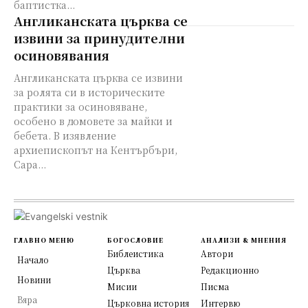
баптистка...
Англиканската църква се
извини за принудителни
осиновявания
Англиканската църква се извини
за ролята си в историческите
практики за осиновяване,
особено в домовете за майки и
бебета. В изявление
архиепископът на Кентърбъри,
Сара...
ГЛАВНО МЕНЮ
БОГОСЛОВИЕ
АНАЛИЗИ & МНЕНИЯ
Библеистика
Автори
Начало
Църква
Редакционно
Новини
Мисии
Писма
Вяра
Църковна история
Интервю