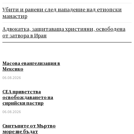
Убити и ранени след нападение над етиопски
манастир
Адвокатка, защитаваща християни, освободена
от затвора в Иран
Масова евангелизация в
Мексико
06.08.2026
СЕА приветства
освобождаването на
сирийски пастир
06.08.2026
Свитъците от Мъртво
море ще бъдат