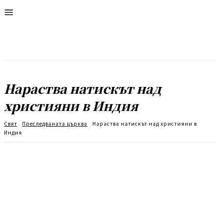
Нараства натискът над
християни в Индия
Свят
Преследваната църква
Нараства натискът над християни в
Индия