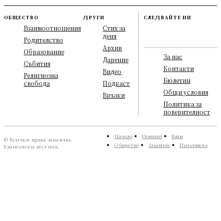
ОБЩЕСТВО
ДРУГИ
СЛЕДВАЙТЕ НИ
Взаимоотношения
Стих за
деня
Родителство
Архив
Образование
За нас
Дарение
Събития
Контакти
Видео
Религиозна
Бюлетин
свобода
Подкаст
Общи условия
Връзки
Политика за
поверителност
Начало
Новини
Вяра
© Всички права запазени,
Общество
Анализи
Интервюта
Евангелски вестник.