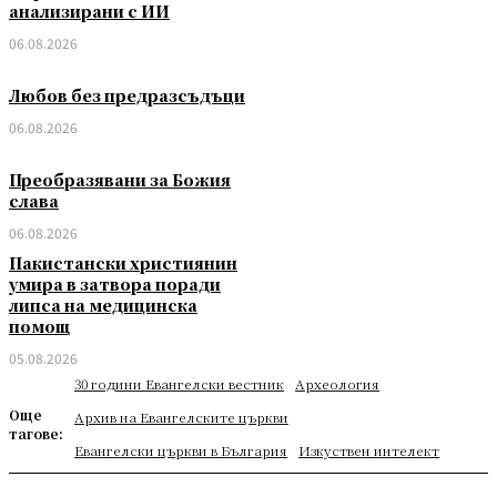
анализирани с ИИ
06.08.2026
Любов без предразсъдъци
06.08.2026
Преобразявани за Божия
слава
06.08.2026
Пакистански християнин
умира в затвора поради
липса на медицинска
помощ
05.08.2026
30 години Евангелски вестник
Археология
Още
Архив на Евангелските църкви
тагове:
Евангелски църкви в България
Изкуствен интелект