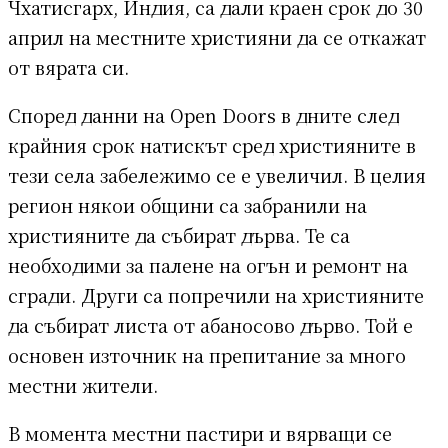
Чхатисгарх, Индия, са дали краен срок до 30
април на местните християни да се откажат
от вярата си.
Според данни на Open Doors в дните след
крайния срок натискът сред християните в
тези села забележимо се е увеличил. В целия
регион някои общини са забранили на
християните да събират дърва. Те са
необходими за палене на огън и ремонт на
сгради. Други са попречили на християните
да събират листа от абаносово дърво. Той е
основен източник на препитание за много
местни жители.
В момента местни пастири и вярващи се