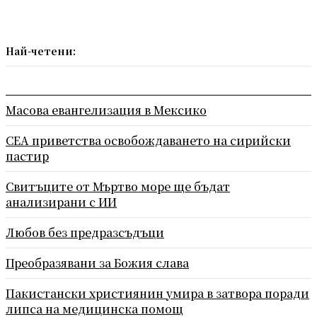
Най-четени:
Масова евангелизация в Мексико
СЕА приветства освобождаването на сирийски
пастир
Свитъците от Мъртво море ще бъдат
анализирани с ИИ
Любов без предразсъдъци
Преобразявани за Божия слава
Пакистански християнин умира в затвора поради
липса на медицинска помощ