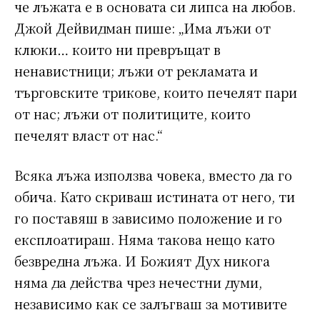
че лъжата е в основата си липса на любов.
Джой Дейвидман пише: „Има лъжи от
клюки… които ни превръщат в
ненавистници; лъжи от рекламата и
търговските трикове, които печелят пари
от нас; лъжи от политиците, които
печелят власт от нас.“
Всяка лъжа използва човека, вместо да го
обича. Като скриваш истината от него, ти
го поставяш в зависимо положение и го
експлоатираш. Няма такова нещо като
безвредна лъжа. И Божият Дух никога
няма да действа чрез нечестни думи,
независимо как се залъгваш за мотивите