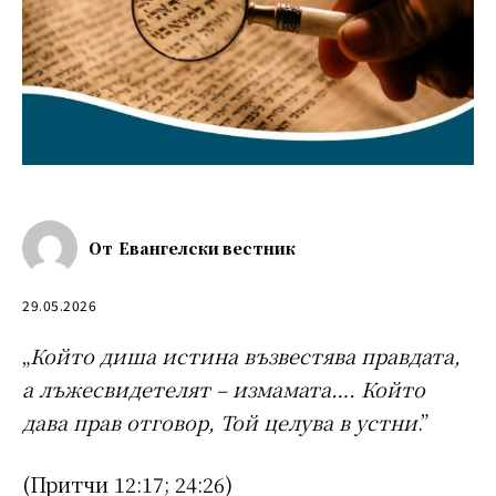
От
Евангелски вестник
29.05.2026
„
Който диша истина възвестява правдата,
а лъжесвидетелят – измамата…. Който
дава прав отговор, Той целува в устни
.”
(Притчи 12:17; 24:26)