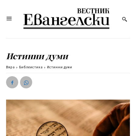
Истинни думи
Вяра
Библеистика
Истинни думи