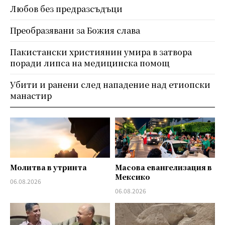
Любов без предразсъдъци
Преобразявани за Божия слава
Пакистански християнин умира в затвора
поради липса на медицинска помощ
Убити и ранени след нападение над етиопски
манастир
Молитва в утринта
Масова евангелизация в
Мексико
06.08.2026
06.08.2026