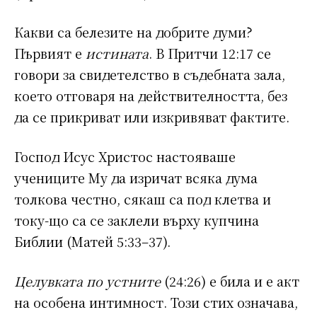
Какви са белезите на добрите думи?
Първият е
истината
. В Притчи 12:17 се
говори за свидетелство в съдебната зала,
което отговаря на действителността, без
да се прикриват или изкривяват фактите.
Господ Исус Христос настояваше
учениците Му да изричат всяка дума
толкова честно, сякаш са под клетва и
току-що са се заклели върху купчина
Библии (Матей 5:33–37).
Целувката по устните
(24:26) е била и е акт
на особена интимност. Този стих означава,