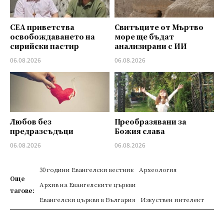
СЕА приветства
Свитъците от Мъртво
освобождаването на
море ще бъдат
сирийски пастир
анализирани с ИИ
06.08.2026
06.08.2026
Любов без
Преобразявани за
предразсъдъци
Божия слава
06.08.2026
06.08.2026
30 години Евангелски вестник
Археология
Още
Архив на Евангелските църкви
тагове:
Евангелски църкви в България
Изкуствен интелект