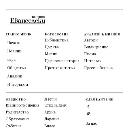
ГЛАВНО МЕНЮ
БОГОСЛОВИЕ
АНАЛИЗИ & МНЕНИЯ
Библеистика
Автори
Начало
Църква
Редакционно
Новини
Мисии
Писма
Вяра
Църковна история
Интервю
Общество
Протестантство
Прессъобщения
Анализи
Интервюта
ОБЩЕСТВО
ДРУГИ
СЛЕДВАЙТЕ НИ
Взаимоотношения
Стих за деня
Родителство
Архив
Образование
Дарение
За нас
Събития
Видео