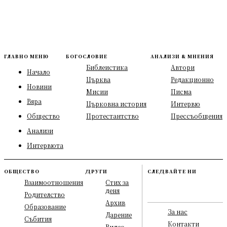
ГЛАВНО МЕНЮ
БОГОСЛОВИЕ
АНАЛИЗИ & МНЕНИЯ
Библеистика
Автори
Начало
Църква
Редакционно
Новини
Мисии
Писма
Вяра
Църковна история
Интервю
Общество
Протестантство
Прессъобщения
Анализи
Интервюта
ОБЩЕСТВО
ДРУГИ
СЛЕДВАЙТЕ НИ
Взаимоотношения
Стих за
деня
Родителство
Архив
Образование
За нас
Дарение
Събития
Контакти
Видео