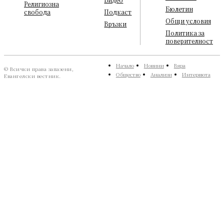
Религиозна
Бюлетин
свобода
Подкаст
Общи условия
Връзки
Политика за
поверителност
Начало
Новини
Вяра
© Всички права запазени,
Общество
Анализи
Интервюта
Евангелски вестник.