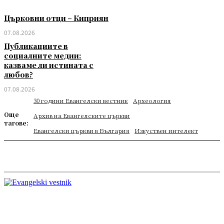
Църковни отци – Киприян
07.08.2026
Публикациите в
социалните медии:
казваме ли истината с
любов?
07.08.2026
30 години Евангелски вестник
Археология
Още
Архив на Евангелските църкви
тагове:
Евангелски църкви в България
Изкуствен интелект