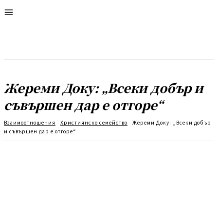
Жереми Доку: „Всеки добър и
съвършен дар е отгоре“
Взаимоотношения
Християнско семейство
Жереми Доку: „Всеки добър
и съвършен дар е отгоре“