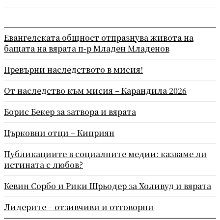
Евангелската общност отпразнува живота на
бащата на вярата п-р Младен Младенов
Превърни наследството в мисия!
От наследство към мисия – Карандила 2026
Борис Бекер за затвора и вярата
Църковни отци – Киприян
Публикациите в социалните медии: казваме ли
истината с любов?
Кевин Сорбо и Рики Шрьодер за Холивуд и вярата
Лидерите – отзивчиви и отговорни