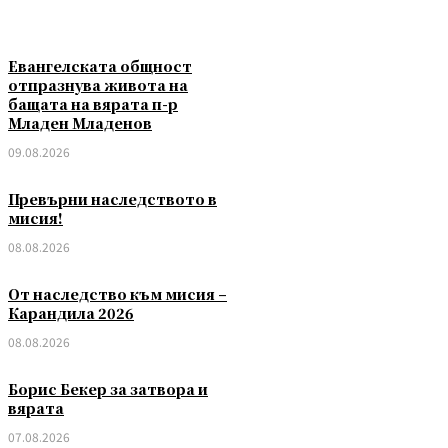
Евангелската общност
отпразнува живота на
бащата на вярата п-р
Младен Младенов
09.08.2026
Превърни наследството в
мисия!
08.08.2026
От наследство към мисия –
Карандила 2026
08.08.2026
Борис Бекер за затвора и
вярата
07.08.2026