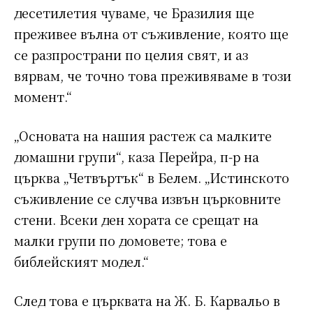
десетилетия чуваме, че Бразилия ще
преживее вълна от съживление, която ще
се разпространи по целия свят, и аз
вярвам, че точно това преживяваме в този
момент.“
„Основата на нашия растеж са малките
домашни групи“, каза Перейра, п-р на
църква „Четвъртък“ в Белем. „Истинското
съживление се случва извън църковните
стени. Всеки ден хората се срещат на
малки групи по домовете; това е
библейският модел.“
След това е църквата на Ж. Б. Карвальо в