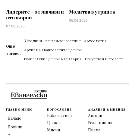
Лидерите – отзивчиви и
Молитва в утринта
отговорни
06.08.2026
07.08.2026
30 години Евангелски вестник
Археология
Още
Архив на Евангелските църкви
тагове:
Евангелски църкви в България
Изкуствен интелект
ГЛАВНО МЕНЮ
БОГОСЛОВИЕ
АНАЛИЗИ & МНЕНИЯ
Библеистика
Автори
Начало
Църква
Редакционно
Новини
Мисии
Писма