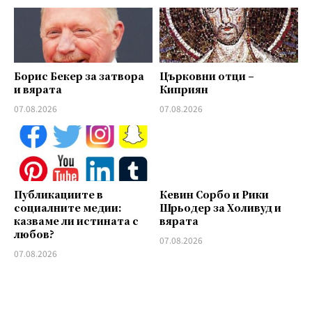
Борис Бекер за затвора
Църковни отци –
и вярата
Киприян
07.08.2026
07.08.2026
Публикациите в
Кевин Сорбо и Рики
социалните медии:
Шрьодер за Холивуд и
казваме ли истината с
вярата
любов?
07.08.2026
07.08.2026