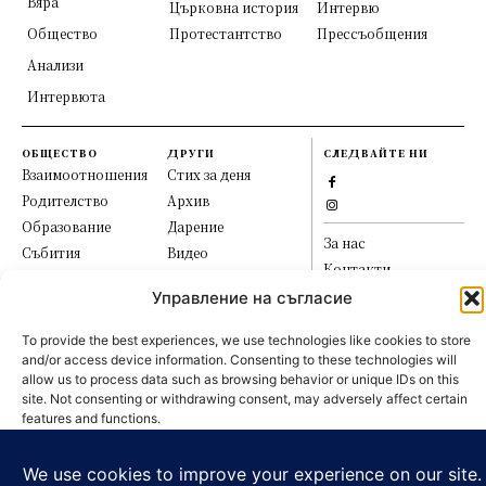
Вяра
Църковна история
Интервю
Общество
Протестантство
Прессъобщения
Анализи
Интервюта
ОБЩЕСТВО
ДРУГИ
СЛЕДВАЙТЕ НИ
Взаимоотношения
Стих за деня
Родителство
Архив
Образование
Дарение
За нас
Събития
Видео
Контакти
Религиозна свобода
Подкаст
Бюлетин
Управление на съгласие
Връзки
Общи условия
To provide the best experiences, we use technologies like cookies to store
Политика за
and/or access device information. Consenting to these technologies will
поверителност
allow us to process data such as browsing behavior or unique IDs on this
site. Not consenting or withdrawing consent, may adversely affect certain
Начало
Новини
Вяра
features and functions.
© Всички права запазени,
Евангелски вестник.
Общество
Анализи
Интервюта
Приемане