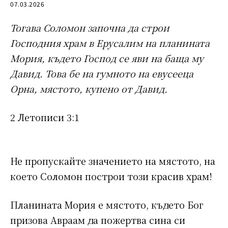
07.03.2026
Тогава Соломон започна да строи
Господния храм в Eрусалим на планината
Мория, където Господ се яви на баща му
Давид. Това бе на гумното на евусееца
Орна, мястото, купено от Давид.
2 Летописи 3:1
Не пропускайте значението на мястото, на
което Соломон построи този красив храм!
Планината Мория е мястото, където Бог
призова Авраам да пожертва сина си