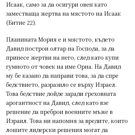
Исаак, само за да осигури овен като
заместваща жертва на мястото на Исаак
(Битие 22).
Планината Мория е и мястото, където
Давид построи олтар на Господа, за да
принесе жертви на него, след като купи
гумното от човек на име Орна. На Давид
му бе казано да направи това, за да спре
бедствието, разразило се върху Израел.
Това бедствие дойде заради греховната
арогантност на Давид, след като взе
решение да преброи военните мъже в
Израил. Това ни напомня за вредите, които
лошите лидерски решения могат да