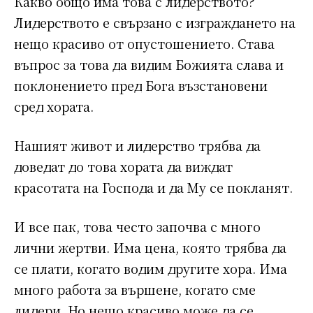
Какво общо има това с лидерството?
Лидерството е свързано с изграждането на
нещо красиво от опустошението. Става
въпрос за това да видим Божията слава и
поклонението пред Бога възстановени
сред хората.
Нашият живот и лидерство трябва да
доведат до това хората да виждат
красотата на Господа и да Му се покланят.
И все пак, това често започва с много
лични жертви. Има цена, която трябва да
се плати, когато водим другите хора. Има
много работа за вършене, когато сме
лидери. Но нещо красиво може да се