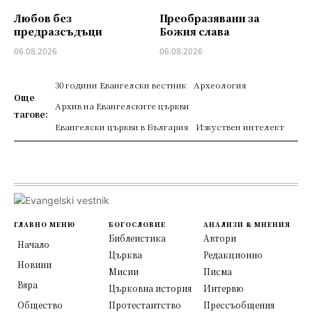
Любов без
Преобразявани за
предразсъдъци
Божия слава
06.08.2026
06.08.2026
30 години Евангелски вестник
Археология
Още
Архив на Евангелските църкви
тагове:
Евангелски църкви в България
Изкуствен интелект
ГЛАВНО МЕНЮ
БОГОСЛОВИЕ
АНАЛИЗИ & МНЕНИЯ
Библеистика
Автори
Начало
Църква
Редакционно
Новини
Мисии
Писма
Вяра
Църковна история
Интервю
Общество
Протестантство
Прессъобщения