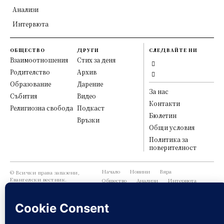
Анализи
Интервюта
ОБЩЕСТВО
ДРУГИ
СЛЕДВАЙТЕ НИ
Взаимоотношения
Стих за деня
Родителство
Архив
Образование
Дарение
За нас
Събития
Видео
Контакти
Религиозна свобода
Подкаст
Бюлетин
Връзки
Общи условия
Политика за
поверителност
Начало
Новини
Вяра
© Всички права запазени,
Евангелски вестник.
Общество
Анализи
Интервюта