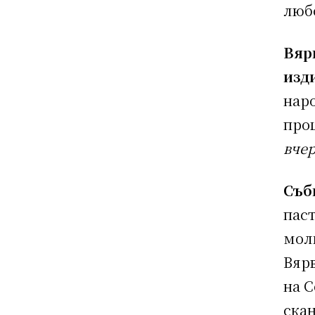
люб
Вяр
изд
наро
про
вчер
Съб
пас
мол
Вяр
на С
скан