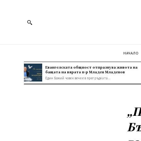
НАЧАЛО
Евангелската общност отпразнува живота на
бащата на вярата п-р Младен Младенов
Един Божий човек вече е в прегръдката...
„П
Бъ