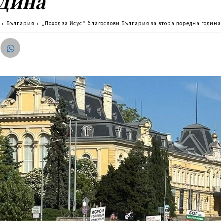
одина
България
„Поход за Исус“ благослови България за втора поредна годин