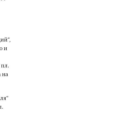
ий“,
о и
 пл.
 на
ля“
л.