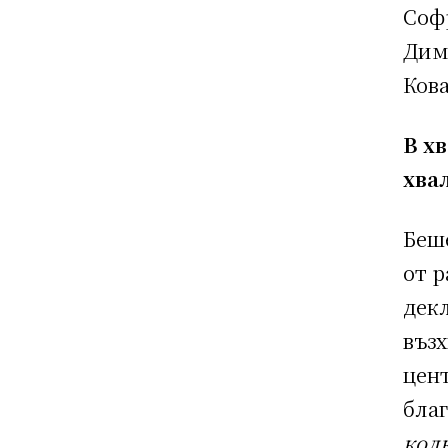
Соф
Дим
Кова
В х
хва
Беш
от р
декл
възх
цент
бла
кол