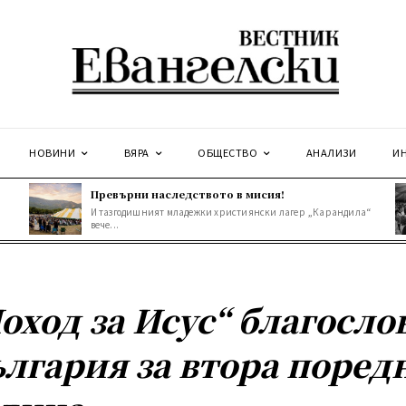
НОВИНИ
ВЯРА
ОБЩЕСТВО
АНАЛИЗИ
И
Превърни наследството в мисия!
И тазгодишният младежки християнски лагер „Карандила“
вече...
оход за Исус“ благосло
лгария за втора поред