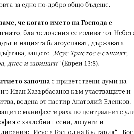
овта за едно по-добро общо бъдеще.
ваме, че когато името на Господа е
игнато
, благословения се изливат от Небет
дът и нацията благоуспяват, държавата
цъфтява, защото
„Исус Христос е същият,
а, днес и завинаги“
(Евреи 13:8).
итието започна
с приветствени думи на
тир Иван Хазърбасанов към участващите и
итва, водена от пастир Анатолий Еленков.
ващите манифестираха по централните ул
офия с хвалебни песни, лозунги и
дирания: „Исус е Господ на България“, „Бог