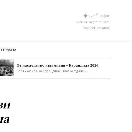
C
27.7
София
неделя, август 9, 2026
Вход/регистрация
НТЕРВЮТА
От наследство към мисия – Карандила 2026
Не бях ходила на Карандила няколко години....
ви
на