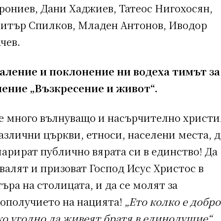
рониев, Дани Хаджиев, Татеос Нигохосян,
итър Спилков, Младен Антонов, Иводор
чев.
валение и поклонение ни водеха тимът за
ление „Възкресение и живот“.
е много вълнуващо и насърчително христ
азлични църкви, етноси, населени места, д
арират публично вярата си в единство! Да
валят и призоват Господ Исус Христос в
ъра на столицата, и да се молят за
гополучието на нацията!
„Ето колко е добро
ко угодно да живеят братя в единодушие“