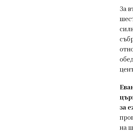
За в
шест
сил
събр
отно
обед
цен
Ева
цър
за 
пров
на 