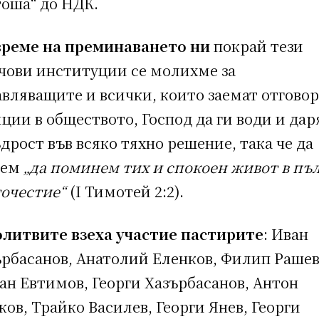
тоша“ до НДК.
време на преминаването ни
покрай тези
чови институции се молихме за
авляващите и всички, които заемат отгово
ции в обществото, Господ да ги води и дар
дрост във всяко тяхно решение, така че да
жем
„да поминем тих и спокоен живот в пъ
гочестие“
(I Тимотей 2:2).
олитвите взеха участие пастирите
: Иван
ърбасанов, Анатолий Еленков, Филип Рашев
ан Евтимов, Георги Хазърбасанов, Антон
ов, Трайко Василев, Георги Янев, Георги