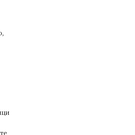
о,
ици
 те