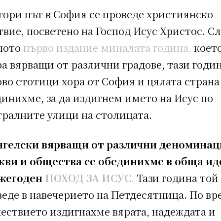
тори път в София се проведе християнско
вие, посветено на Господ Исус Христос. С
ното
първо издание миналата година,
коет
а вярващи от различни градове, тази годи
во стотици хора от София и цялата страна
инихме, за да издигнем името на Исус по
тралните улици на столицата.
нгелски вярващи от различни деноминац
кви и общества се обединихме в обща ид
ежегоден
ПОХОД ЗА ИСУС
.
Тази година той
еде в навечерието на Петдесятница. По вр
шествието издигнахме вярата, надеждата и