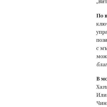
„Ви
По 
клю
упр
пози
с мъ
мо
бла
В м
Хаз
Или
Чинк