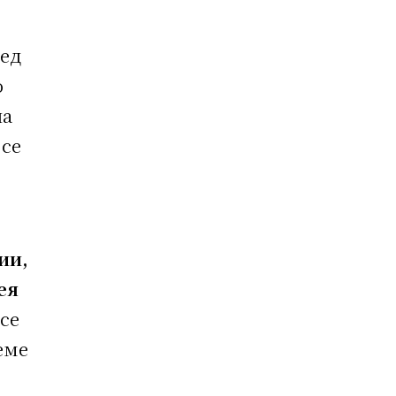
лед
о
на
 се
ии,
ея
 се
еме