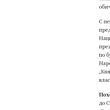
обич
С пе
пре
Нац
пре
по б
Нар
„Кня
влас
Пох
до С