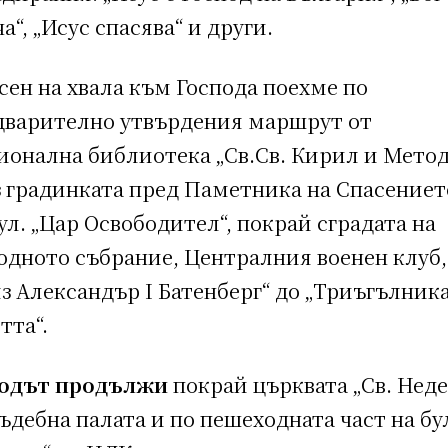
а“, „Исус спасява“ и други.
сен на хвала към Господа поехме по
дварително утвърдения маршрут от
ионална библиотека „Св.Св. Кирил и Метод
з градинката пред Паметника на Спасениет
ул. „Цар Освободител“, покрай сградата на
одното събрание, Централния военен клуб,
з Александър I Батенберг“ до „Триъгълника
тта“.
одът продължи
покрай църквата „Св. Неде
ъдебна палата и по пешеходната част на бу