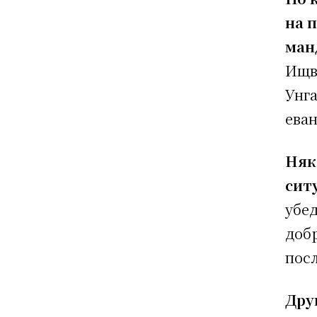
на 
ман
Ищва
Унга
еван
Няк
сит
убед
добр
посл
Дру