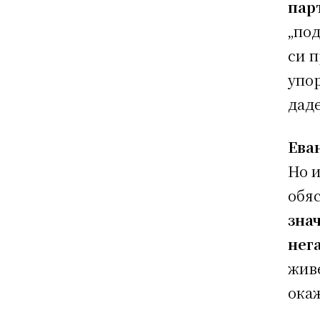
пар
„под
си п
упор
дад
Ева
Но и
обя
зна
нег
жив
окаж