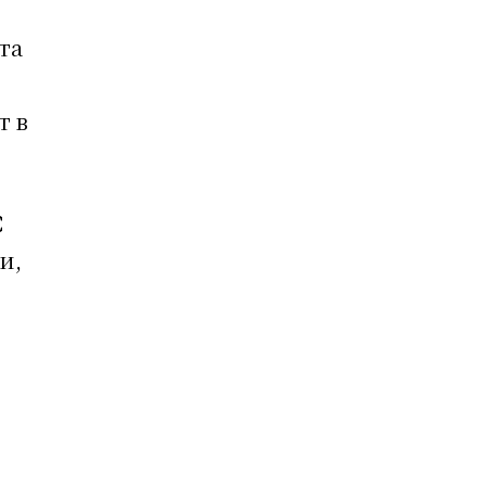
та
т в
С
и,