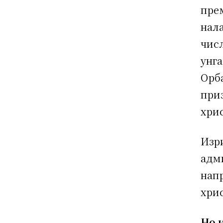
пре
нала
числ
унг
Орб
при
хрис
Изр
адм
нап
хри
Но 