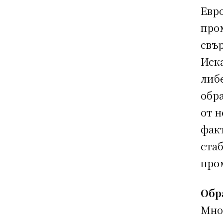
Евр
пром
свър
Иска
либ
обр
от н
факт
ста
про
Обр
Мног