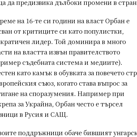
ща да предизвика дълбоки промени в стран
реме на 16-те си години на власт Орбан е
сван от критиците си като популистки,
ократичен лидер. Той доминира в много
асти на властта извън правителството
пример съдебната система и медиите).
стен като камък в обувката за повечето ст
вропейския съюз, когато става въпрос за
тигане на споразумения. Например при
репа за Украйна, Орбан често е търсел
зници в Русия и САЩ.
своите поддръжници обаче бившият унгарс