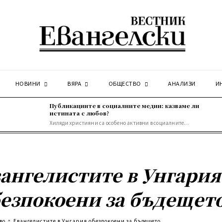
НОВИНИ
ВЯРА
ОБЩЕСТВО
АНАЛИЗИ
И
Публикациите в социалните медии: казваме ли
истината с любов?
Хиляди християни са особено активни в социалните...
ангелистите в Унгария
езпокоени за бъдещет
во
Евангелистите в Унгария обезпокоени за бъдещето