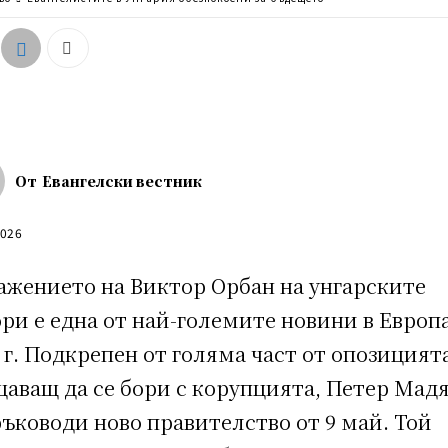
От
Евангелски вестник
2026
ажението на Виктор Орбан на унгарските
ри е една от най-големите новини в Европа
 г. Подкрепен от голяма част от опозицият
щаващ да се бори с корупцията, Петер Мад
ъководи ново правителство от 9 май. Той