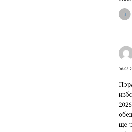
08.05.
Пор
избо
2026
обе
ще р