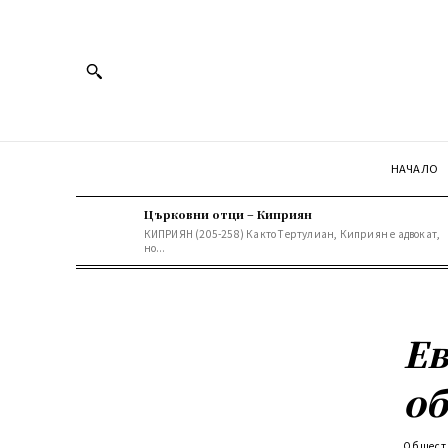
НАЧАЛО
Църковни отци – Киприян
КИПРИЯН (205-258) Кaктo Тeртулиaн, Киприян е aдвoкaт,
нo...
Ев
об
Общест