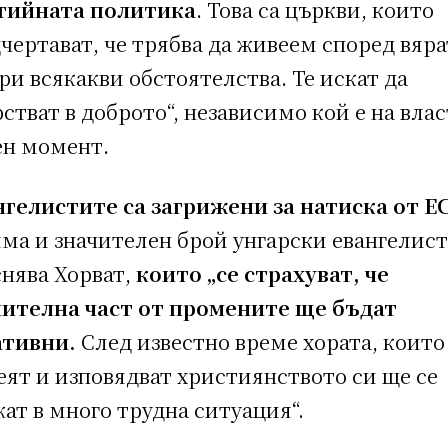
тийната политика
. Това са църкви, които
чертават, че трябва да живеем според вяра
ри всякакви обстоятелства. Те искат да
стват в доброто“, независимо кой е на влас
ен момент.
нгелистите са загрижени за натиска от Е
ма и значителен брой унгарски евангелист
снява Хорват,
които „се страхуват, че
чителна част от промените ще бъдат
ативни.
След известно време хората, които
еят и изповядват християнството си ще се
ат в много трудна ситуация“.