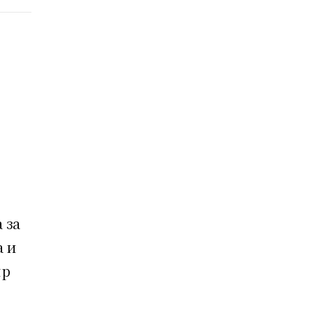
 за
а и
яр