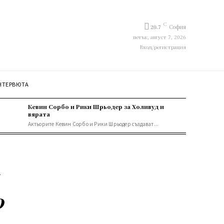
C
20.7
София
петък, август 7, 2026
Вход/регистрация
НТЕРВЮТА
Кевин Сорбо и Рики Шрьодер за Холивуд и
вярата
Актьорите Кевин Сорбо и Рики Шрьодер създават...
о