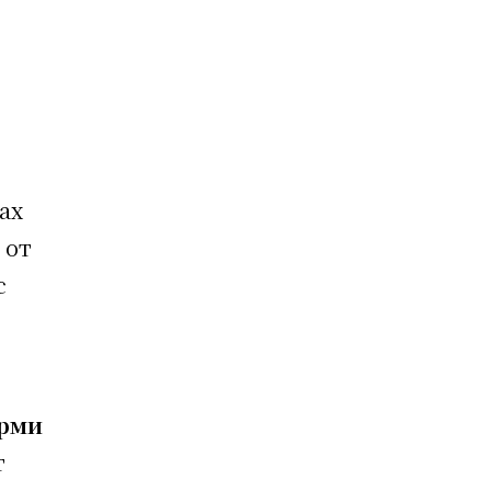
ах
 от
с
орми
т