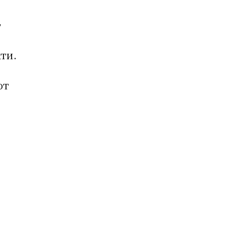
,
ти.
от
я