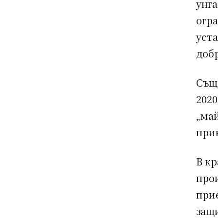
унга
огр
уста
добр
Същ
2020
„май
прив
В кр
прои
прие
защ