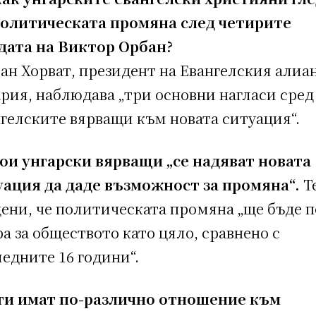
политическата промяна след четирите
дата на Виктор Орбан?
н Хорват, президент на Евангелския алиан
рия, наблюдава „три основни нагласи сред
гелските вярващи към новата ситуация“.
ои унгарски вярващи „се надяват новата
уация да даде възможност за промяна“.
Те
ени, че политическата промяна „ще бъде п
а за обществото като цяло, сравнено с
едните 16 години“.
ги имат по-различно отношение към