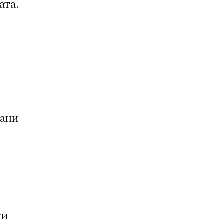
ата.
рани
ки