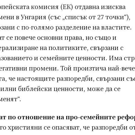
опейската комисия (ЕК) отдавна изисква
ени в Унгария (със „списък от 27 точки“),
зани с по-голямо разделение на властите.
т се повече основни права, но също и
ерализиране на политиките, свързани с
азованието и семейните ценности. Има стр
егативни промени. Той произтича най-вече
а, че настоящите разпоредби, свързани съ
билни библейски ценности, може да се
менят“.
ат по отношение на про-семейните реф
о християни се опасяват, че разпоредби о