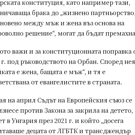
рската конституция, като например тази,
аничаваща брака до „жизнено партньорство
новено между мъж и жена въз основа на
оволно решение“, могат да бъдат премахна
ото важи и за конституционната поправка 
 г. под ръководството на Орбан. Според не
ката е жена, бащата е мъж“, и тя е
етствана от евангелистите в страната.
ая на април Съдът на Европейския съюз се
знесе против Закона за закрила на детето,
т в Унгария през 2021 г. и който „досега
итаваше децата от ЛГБТК и трансджендър