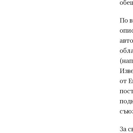
обе
По в
опи
авт
обл
(на
Изве
от Е
пос
подк
съю
За 