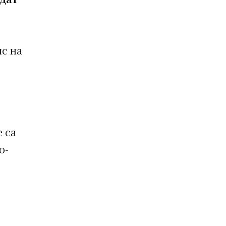
с на
 са
о-