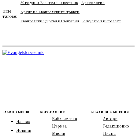
30 години Евангелски вестник
Археология
Още
Архив на Евангелските църкви
тагове:
Евангелски църкви в България
Изкуствен интелект
ГЛАВНО МЕНЮ
БОГОСЛОВИЕ
АНАЛИЗИ & МНЕНИЯ
Библеистика
Автори
Начало
Църква
Редакционно
Новини
Мисии
Писма