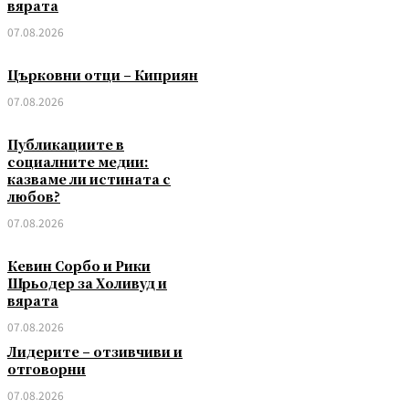
вярата
07.08.2026
Църковни отци – Киприян
07.08.2026
Публикациите в
социалните медии:
казваме ли истината с
любов?
07.08.2026
Кевин Сорбо и Рики
Шрьодер за Холивуд и
вярата
07.08.2026
Лидерите – отзивчиви и
отговорни
07.08.2026