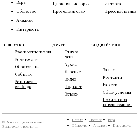
Вяра
Църковна история
Интервю
Общество
Протестантство
Прессъобщения
Анализи
Интервюта
ОБЩЕСТВО
ДРУГИ
СЛЕДВАЙТЕ НИ
Взаимоотношения
Стих за
деня
Родителство
Архив
Образование
За нас
Дарение
Събития
Контакти
Видео
Религиозна
Бюлетин
свобода
Подкаст
Общи условия
Връзки
Политика за
поверителност
Начало
Новини
Вяра
© Всички права запазени,
Общество
Анализи
Интервюта
Евангелски вестник.