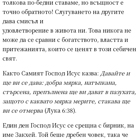
толкова по-бедни ставаме, но всъщност е
точно обратното! Слугуването на другите
дава смисъл и
удовлетворение в живота ни. Това никога не
може да се сравни с богатството, властта и
притежанията, които се ценят в този себичен
свят.
Както Самият Господ Исус казва:
Давайте и
ще ви се дава: добра мярка, натъпкана,
стърсена, препълнена ще ви дават в пазухата,
защото с каквато мярка мерите, стакава ще
ви се отмерва
(Лука 6:38).
Един ден Господ Исус се срещна с бирник, на
име Закхей. Той беше дребен човек, така че