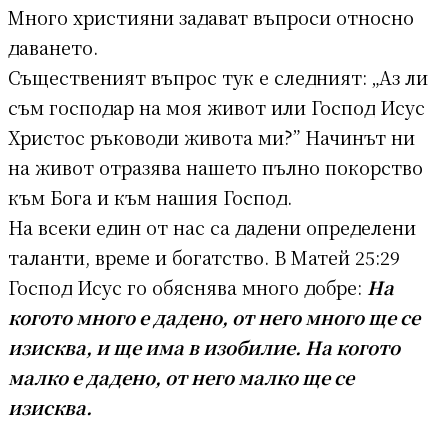
Много християни задават въпроси относно
даването.
Същественият въпрос тук е следният: „Аз ли
съм господар на моя живот или Господ Исус
Христос ръководи живота ми?” Начинът ни
на живот отразява нашето пълно покорство
към Бога и към нашия Господ.
На всеки един от нас са дадени определени
таланти, време и богатство. В Матей 25:29
Господ Исус го обяснява много добре:
На
когото много е дадено, от него много ще се
изисква, и ще има в изобилие. На когото
малко е дадено, от него малко ще се
изисква.