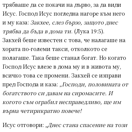
трябваше да се покачи на дърво, за да види
Исус. Господ Исус погледна нагоре към него
и му каза:
Закхее, слез бързо, защото днес
трябва да бъда в дома ти
. (Лука 19:5).
Закхей беше известен с това, че налагаше на
хората по-големи такси, отколкото се
полагаше. Така беше станал богат. Но когато
Господ Исус влезе в дома му и в живота му,
всичко това се промени. Закхей се изправи
пред Господа и каза:
„Господи, половината от
богатството си давам на сиромасите. И
когото съм ограбил несправедливо, ще им
върна четирикратно повече!
Исус отговори: „
Днес стана спасение на този