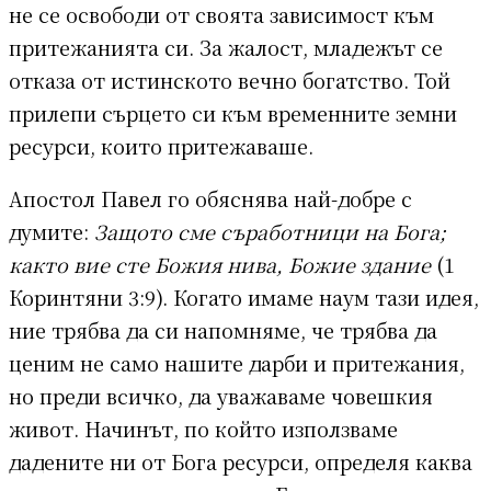
не се освободи от своята зависимост към
притежанията си. За жалост, младежът се
отказа от истинското вечно богатство. Той
прилепи сърцето си към временните земни
ресурси, които притежаваше.
Апостол Павел го обяснява най-добре с
думите:
Защото сме съработници на Бога;
както вие сте Божия нива, Божие здание
(1
Коринтяни 3:9). Когато имаме наум тази идея,
ние трябва да си напомняме, че трябва да
ценим не само нашите дарби и притежания,
но преди всичко, да уважаваме човешкия
живот. Начинът, по който използваме
дадените ни от Бога ресурси, определя каква