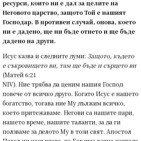
ресурси, които ни е дал за целите на
Неговото царство, защото Той е нашият
Господар. В противен случай, онова, което
ни е дадено, ще ни бъде отнето и ще бъде
дадено на други.
Исус казва и следните думи:
Защото, къдетo
e съкровището ви, там ще бъде и сърцето ви
(Maтей 6:21
NIV). Ние трябва да ценим нашия Господ
повече от всичко друго. Когато Исус е нашето
богатство, тогава ние Му дължим всичко,
което притежаваме. Негови са нашите пари,
нашето време, нашите таланти, за да ги
ползваме за делото Му в този свят. Апостол
Павел ни насърчава, че Бог има вечна награда