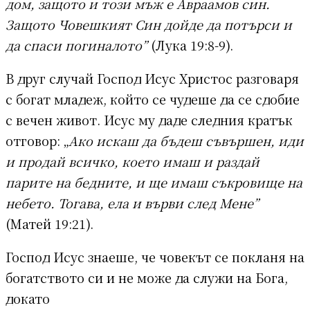
дом, защото и този мъж е Авраамов син.
Защото Човешкият Син дойде да потърси и
да спаси погиналото”
(Лука 19:8-9).
В друг случай Господ Исус Христос разговаря
с богат младеж, който се чудеше да се сдобие
с вечен живот. Исус му даде следния кратък
отговор: „
Ако искаш да бъдеш съвършен, иди
и продай всичко, което имаш и раздай
парите на бедните, и ще имаш съкровище на
небето. Тогава, ела и върви след Мене”
(Матей 19:21).
Господ Исус знаеше, че човекът се покланя на
богатството си и не може да служи на Бога,
докато