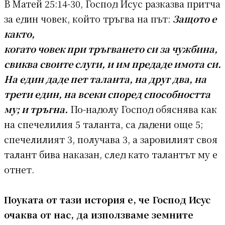
В Матей 25:14-30, Господ Исус разказва притча
за един човек, който тръгва на път:
Защото е
както,
когато човек при тръгването си за чужбина,
свиква своите слуги, и им предаде имота си.
На един даде пет таланта, на друг два, на
трети един, на всеки според способността
му; и тръгна.
По-надолу Господ обяснява как
на спечелилия 5 таланта, са дадени още 5;
спечелилият 3, получава 3, а заровилият своя
талант бива наказан, след като талантът му е
отнет.
Поуката от тази история е, че Господ Исус
очаква от нас, да използваме земните