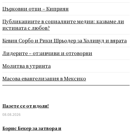
Църковни отци – Киприян
Публикациите в социалните медии: казваме ли
истината с любов?
Кевин Сорбо и Рики Шрьодер за Холивуд и вярата
Лидерите – отзивчиви и отговорни
Молитва в утринта
Масова евангелизация в Мексико
Пазете се от идоли!
08.08.2026
Борис Бекер за затвора и