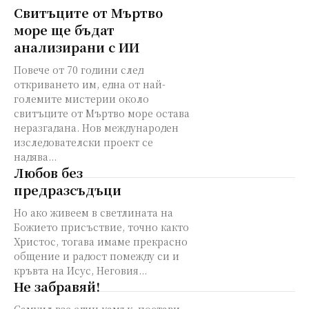
Свитъците от Мъртво
море ще бъдат
анализирани с ИИ
Повече от 70 години след
откриването им, една от най-
големите мистерии около
свитъците от Мъртво море остава
неразгадана. Нов международен
изследователски проект се
надява...
Любов без
предразсъдъци
Но ако живеем в светлината на
Божието присъствие, точно както
Христос, тогава имаме прекрасно
общение и радост помежду си и
кръвта на Исус, Неговия...
Не забравяй!