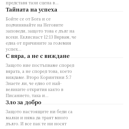
представя тази сцена в...
Тайната на успеха
Бойте се от Бога и се
подчинявайте на Неговите
заповеди, защото това е дълг на
всеки. Еклисиаст 12:13 Вярвам, че
една от причините за големия
успех...
С вяра, а не с виждане
Защото ние постъпваме според
вярата, а не според това, което
виждаме. Второ Коринтяни 5:7
Знаете ли, че едно от най-
великите открития както в
Писанието, така и...
Зло за добро
Защото настоящите ни беди са
малки и няма да траят много
дълго. И все пак те ни носят