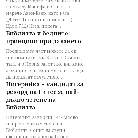
Самуил взе един камък, постави
го между Масифа и Сен и го
нарече Авен-Езер, като каза:
„Дотук Господ ни помогна." (I
Царе 7:12) Нека никога...
Библията и бедните:
принципи при даването
Предишната част можете да си
припомните тук. Както в Стария,
така и в Новия завет ние виждаме
желанието на Бога Неговите деца
да показват съчувствие...
Нигерийка – кандидат за
рекорд на Гинес за най-
дълго четене на
Библията
Нигерийка завърши 144-часово
непрекъснато четене на
Библията в опит да счупи
световния рекорд на Гинес.