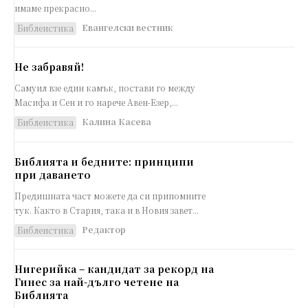
имаме прекрасно...
Евангелски вестник
Библеистика
Не забравяй!
Самуил взе един камък, постави го между
Масифа и Сен и го нарече Авен-Езер,...
Калина Касева
Библеистика
Библията и бедните: принципи
при даването
Предишната част можете да си припомните
тук. Както в Стария, така и в Новия завет...
Редактор
Библеистика
Нигерийка – кандидат за рекорд на
Гинес за най-дълго четене на
Библията