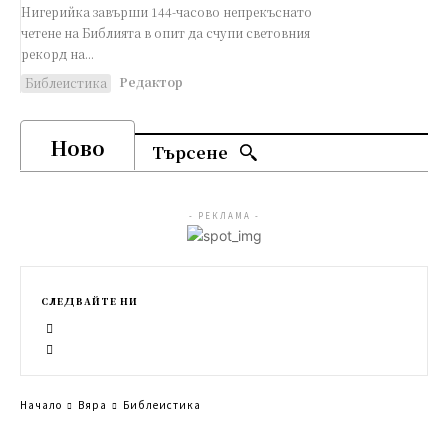
Нигерийка завърши 144-часово непрекъснато
четене на Библията в опит да счупи световния
рекорд на...
Редактор
Библеистика
Ново
Търсене
- РЕКЛАМА -
СЛЕДВАЙТЕ НИ
Начало
Вяра
Библеистика