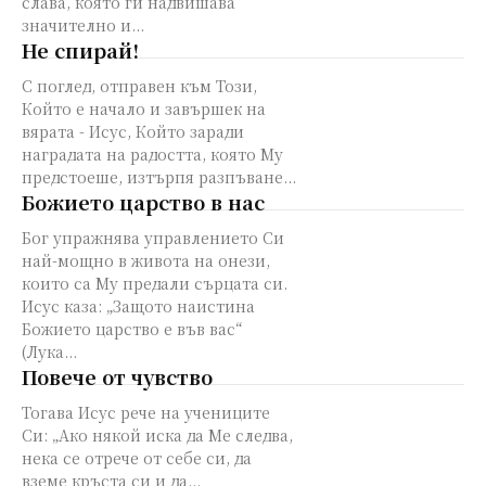
слава, която ги надвишава
значително и...
Не спирай!
С поглед, отправен към Този,
Който е начало и завършек на
вярата - Исус, Който заради
наградата на радостта, която Му
предстоеше, изтърпя разпъване...
Божието царство в нас
Бог упражнява управлението Си
най-мощно в живота на онези,
които са Му предали сърцата си.
Исус каза: „Защото наистина
Божието царство е във вас“
(Лука...
Повече от чувство
Тогава Исус рече на учениците
Си: „Ако някой иска да Ме следва,
нека се отрече от себе си, да
вземе кръста си и да...