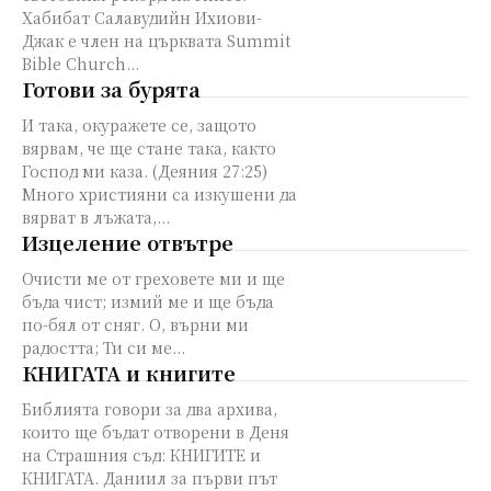
Хабибат Салавудийн Ихиови-
Джак e член на църквата Summit
Bible Church...
Готови за бурята
И така, окуражете се, защото
вярвам, че ще стане така, както
Господ ми каза. (Деяния 27:25)
Много християни са изкушени да
вярват в лъжата,...
Изцеление отвътре
Очисти ме от греховете ми и ще
бъда чист; измий ме и ще бъда
по-бял от сняг. О, върни ми
радостта; Ти си ме...
КНИГАТА и книгите
Библията говори за два архива,
които ще бъдат отворени в Деня
на Страшния съд: КНИГИТЕ и
КНИГАТА. Даниил за първи път