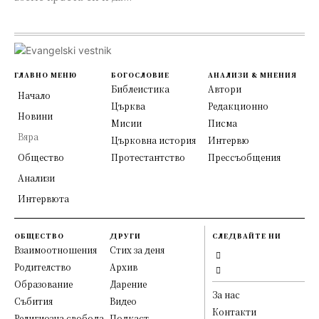
ГЛАВНО МЕНЮ
БОГОСЛОВИЕ
АНАЛИЗИ & МНЕНИЯ
Библеистика
Автори
Начало
Църква
Редакционно
Новини
Мисии
Писма
Вяра
Църковна история
Интервю
Общество
Протестантство
Прессъобщения
Анализи
Интервюта
ОБЩЕСТВО
ДРУГИ
СЛЕДВАЙТЕ НИ
Взаимоотношения
Стих за деня
Родителство
Архив
Образование
Дарение
За нас
Събития
Видео
Контакти
Религиозна свобода
Подкаст