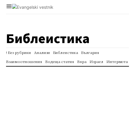
Библеистика
! Без рубрики
Анализи
Библеистика
България
Взаимоотношения
Водеща статия
Вяра
Израел
Интервюта